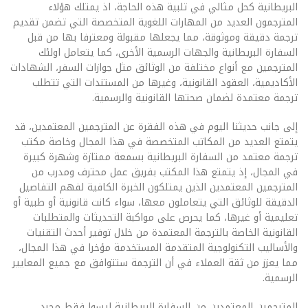
البريطانية كحل مثالي في تلبية هذه الحاجة، اذ يمتلك هؤلاء
المترجمون العديد من المهارات اللغوية المتخصصة التي تضمن تقديم
ترجمة دقيقة وموثوقة، مما يجعلها مقبولة ومعترفا بها من قبل
السفارة البريطانية والجهات الرسمية الأخرى، كما يتعامل اولئك
المترجمين مع أنواع مختلفة من الوثائق مثل جوازات السفر، الشهادات
الأكاديمية، العقود القانونية، وغيرها من المستندات التي تتطلب
ترجمة معتمدة لضمان صحتها القانونية والرسمية.
إلى جانب حديثنا اليوم في هذه الفقرة عن المترجمين المعتمدين، قد
يتمتع العديد من المكاتب المتخصصة في هذا المجال وخاصة مكتب
ترجمة معتمد من السفارة البريطانية بسمعة ممتازة وشهرة كبيرة
في المجال، إذ يتمتع هذا المكتب بفريق عمل محترف ومدرب من
المترجمين المعتمدين الذين يمتلكون الخبرة الكافية لفهم التفاصيل
الدقيقة للوثائق التي يتعاملون معها، سواء كانت قانونية أو طبية أو
تعليمية أو غيرها، كما يحرص على مواكبة التحديثات والمتطلبات
القانونية الخاصة بالترجمة المعتمدة من خلال توفير أحدث التقنيات
والأساليب التكنولوجية المتقدمة المستخدمة مؤخرا في هذا المجال،
مما يعزز من ثقة العملاء في أن الترجمة ستتوافق مع جميع المعايير
الرسمية.
المترجمين المعتمدين من السفارة البريطانية ليسوا فقط مجرد