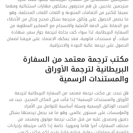
مترجمين عاديين، بل هم محترفون يمتلكون مهارات استثنائية وفهما
عميقا للكثير من الثقافات المتنوعة و اللغات اللغات المختلفة، وهو
ما يضمن الحصول على وثائق مترجمة بشكل صحيح وخال من الأخطاء
مع الحفاظ على الدقة الأصلية والانسجام مع المعايير المطلوبة من
السفارة البريطانية، لذا سواء كنت بحاجة لترجمة جواز سفر، شهادة
ميلاد، أو مستندات قانونية، فقد يمكنك الاعتماد على فريقنا لضمان
الحصول على ترجمة عالية الجودة والاحترافية.
مكتب ترجمة معتمد من السفارة
البريطانية لترجمة الأوراق
والمستندات الرسمية
هل تبحث عن مكتب ترجمة معتمد من السفارة البريطانية لترجمة
الأوراق والمستندات الرسمية؟ إذا فأنت في المكان الصحيح، حيث قد
أصبحت الوثائق الرسمية وسيلة أساسية للتواصل بين الأفراد
والمؤسسات على مستوى عالمي، وهو ما قد يجعل ترجمتها بشكل
دقيق ومصدق عليه من قبل مكتب ترجمة موثوق ومعتمد من
مختلف السفارات أمرا هاما وضروريا، خاصة إذا كانت مرتبطة بإجراءات
قانونية أو معاملات دولية، وعليه فاننا نقدم لكم مكتب كيمت