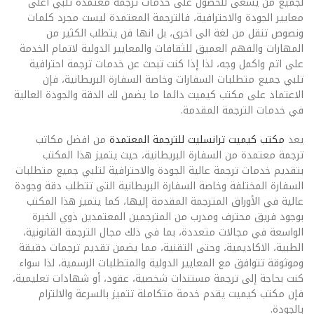
لجميع من يسعى للحصول على خدمات ترجمة معتمدة تلبي أعلى
معايير الجودة والاحترافية، فالترجمة المعتمدة ليست مجرد كلمات
ونصوص تنقل من لغة الى اخرى، بل انها فن يتطلب الكثير من
المهارات والفهم العميق للثقافات والمعايير الدولية لاتمام الخدمة
على اتم واكمل وجه، لذا إذا كنت تبحث عن خدمات ترجمة احترافية
تلبي جميع متطلبات السفارات وخاصة السفارة البريطانية، فإن
الاعتماد على مكتب كيميت دائما ما يضمن لك الدقة والجودة العالية
في خدمات الترجمة المقدمة.
يعد
مكتب كيميت ترانسليت للترجمة المعتمدة
من افضل مكاتب
ترجمة معتمدة من السفارة البريطانية، حيث يتميز هذا المكتب
بتقديم خدمات ترجمة عالية الجودة والاحترافية لتلبي جميع متطلبات
السفارة المختلفة وخاصة السفارة البريطانية التى تتطلب دقة وجودة
عالية في الأوراق المترجمة المقدمة إليها، كما يتميز هذا المكتب
بوجود فريق محترف ومدرب من المترجمين المعتمدين ذوي الخبرة
الواسعة في مجالات متعددة، بما في ذلك مجال الترجمة القانونية،
الطبية، الاكاديمية، وحتى التقنية، مما يضمن تقديم ترجمات دقيقة
وموثوقة تتوافق مع المعايير الدولية والمتطلبات الرسمية، لذا سواء
كنت بحاجة إلى ترجمة مستندات شخصية، عقود، أو شهادات تعليمية،
فإن مكتب كيميت يقدم خدمة متكاملة تتميز بالسرعة والالتزام
بالجودة.