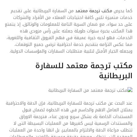
كما يحرص
مكتب ترجمة معتمد
من السفارة البريطانية على تقديم
خدمات متميزة تلبي كافة احتياجات العملاء من الأفراد والشركات
على حد سواء، مع ضمان السرية التامة للمعلومات والوثائق، إذ يتمتع
هذا المكتب بخبرة سنوات طويلة جعلته على رأس مزودي هذه
الخدمات، فهو لديه خبرة عميقة في فهم الفروق الثقافية واللغوية،
مما عكس التزامه بتقديم خدمة احترافية ترضي جميع التوقعات،
ويجعله الخيار الأمثل لتلبية متطلبات السفارات والمؤسسات الدولية.
مكتب ترجمة معتمد للسفارة
البريطانية
عند البحث عن مكتب ترجمة للسفارة البريطانية، فإن الدقة والاحترافية
يمثلان العامل الاهم والحاسم في هذه الخطوة لضمان قبول
المستندات الخاصة بك بشكل سريع ودون عناء، فترجمة الاوراق
والمستندات الرسمية ليس كغيرها من العمليات البسيطة التى لا
تتطلب مراعاة الدقة والالتزام بالمعايير، بل انها واحدة من العمليات
المعقدة التى تتطلب معرفة دقيقة وعميقة باللغتين والمصطلحات