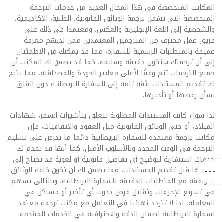
المكاتب المتخصصة في هذا المجال العديد من خدمات الترجمة
المتخصصة التي تشمل ترجمة الوثائق القانونية، الطبية، الأكاديمية،
والشخصية إلى اللغة الإنجليزية والعكس، ومعتمدا في ذلك على
فريق عمل محترف من المترجمين المعتمدين ممن لديهم معرفة
عميقة بالمتطلبات الرسمية للسفارة، مما قد يمكنك من الاطمئنان
إلى أن ترجمتك ستكون دقيقة وسليمة، كما قد يضمن لك المكتب أن
جميع الترجمات تتم وفقًا لأعلى معايير الجودة والمصداقية، مما يتيح
لك تقديم المستندات بثقة تامة إلى السفارة البريطانية دون القلق
بشأن رفضها أو تأخيرها.
لذا سواء كانت المستندات المطلوبة تتعلق بتأشيرات السفر، شهادات
الميلاد، أو حتى الوثائق القانونية مثل العقود والاتفاقيات، فإن
مكاتب ترجمة معتمدة للسفارة البريطانية دائما ما تحرص على تسليم
الترجمة في الوقت المحدد وبالأسلوب الأمثل، كما أنها قد تقدم لك
خدمات استشارية لتوضيح أي تفاصيل قانونية أو لغوية قد تحتاج إلى
فهمها قبل تقديم المستندات، مما يضمن لك أن تكون كافة الوثائق
متوافقة مع المتطلبات الدقيقة للسفارة البريطانية، وبالتالى يسهم
في تسريع الإجراءات وتقليل فرص حدوث أي تأخير أو مشاكل في
المعاملة، لذا لا تتردد نهائيا في التعامل مع مكتب ترجمة معتمد
لسفارة البريطانية لضمان الدقة والاحترافية في الخدمات المقدمة.