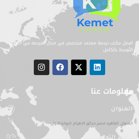
افضل مكتب ترجمة معتمد متخصص في مجال الترجمة في الشرق
الأوسط بالكامل
معلومات عنا
العنوان
العنوان .القاهره مصر حدائق الاهرام..البوابه الاولي
أرقام التواصل