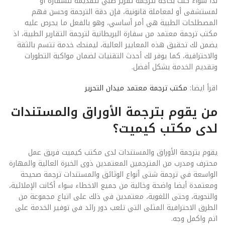
لذا سواء كنت بحاجة لترجمة تقرير طبي لتقديمه للسفارة أو
لمستشفى أو لمعاملة قانونية، فإن دقة الترجمة وحسن فهم
المصطلحات الطبية هي أمر أساسي، وهو بالفعل ما يحرص عليه
مكتب ترجمة معتمد من سفارة البريطانية لترجمة التقارير الطبية، اذ
يضمن لك تحقيق هذه المعايير العالية، ليمنحك خدمة تتسم بالثقة
والاحترافية، كما يوفر لك أحدث التقنيات لضمان مواكبة التطورات
وتقديم الخدمة بشكل أفضل.
اقرأ ايضا:
مكتب ترجمة معتمد ميدان التحرير
من يقوم بترجمة الأوراق والمستندات
لدى مكتب كيميت؟
يقوم بترجمة الأوراق والمستندات لدى مكتب كيميت فريق عمل
محترف ومدرب من المترجمين المعتمدين ذوى الخبرة العالية والمهارة
الواسعة في ترجمة شتى أنواع الوثائق والمستندات ترجمة صحيحة
ومعتمدة أيضا واضحة وخالية من جميع الاخطاء سواء أكانت الإملائية،
والنحوية، وحتى اللغوية، معتمدين في ذلك على اتباع مجموعة من
الطرق الاحترافية المثلى التي تلعب دور رائد في توفير الخدمة على
اتم واكمل وجه.