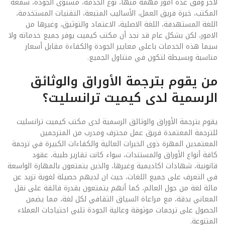
لآخر وفق عدة أمور مهمة منها، نوع الخدمة، مستوى الجودة، سمعة
المكتب، خبرة فريق العمل، الأساليب المتبعة، التقنيات المستخدمة،
اللغة المستهدفة، اللغة الاصلية، الاعتماد والتوثيق، وغيرها من
الامور، لكن بشكل عام قد نجد أن مكتب كيميت يوفر جميع خدماته ولا
سيما هذه الخدمات باعلى معايير الجودة والكفاءة مقابل أسعار
مناسبة وبسيطة لتكون في متناول الجميع.
من يقوم بترجمة الأوراق والوثائق
الرسمية لدى كيميت ترانسليت؟
يقوم بترجمة الأوراق والوثائق الرسمية لدى مكتب كيميت ترانسليت
للترجمة المعتمدة فريق عمل محترف ومدرب من المترجمين
المعتمدين المهرة ذوى الخبرات العالية والكفاءات الكبيرة في ترجمة
كافة أنواع الأوراق والمستندات، سواء كانت تقارير طبية، عقود
قانونية، شهادات اكاديمية وغيرها، والذين يتمتعون بالمهارة الواسعة
في التعرف على جميع اللغات، حيث ان لديهم حصيلة لغوية تزيد عن
مائة لغة من حول العالم، كما أنهم يتمتعون بقدرة فائقة على نقل
المعاني بدقة، مع مراعاة السياق الثقافي لكل لغة، مما يضمن
الحصول على ترجمات موثوقة وعالية الجودة تلبي احتياجات العملاء
المتنوعة.