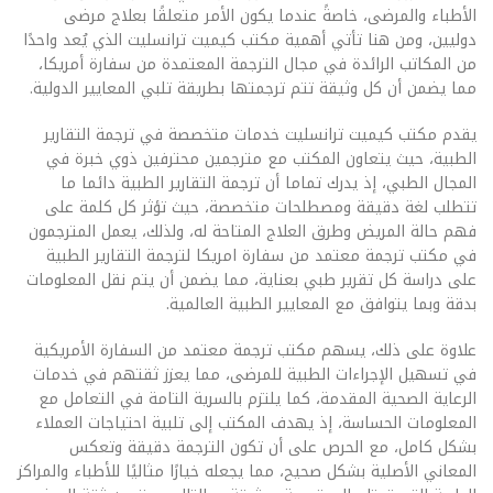
الأطباء والمرضى، خاصةً عندما يكون الأمر متعلقًا بعلاج مرضى
دوليين، ومن هنا تأتي أهمية مكتب كيميت ترانسليت الذي يُعد واحدًا
من المكاتب الرائدة في مجال الترجمة المعتمدة من سفارة أمريكا،
مما يضمن أن كل وثيقة تتم ترجمتها بطريقة تلبي المعايير الدولية.
يقدم مكتب كيميت ترانسليت خدمات متخصصة في ترجمة التقارير
الطبية، حيث يتعاون المكتب مع مترجمين محترفين ذوي خبرة في
المجال الطبي، إذ يدرك تماما أن ترجمة التقارير الطبية دائما ما
تتطلب لغة دقيقة ومصطلحات متخصصة، حيث تؤثر كل كلمة على
فهم حالة المريض وطرق العلاج المتاحة له، ولذلك، يعمل المترجمون
في مكتب ترجمة معتمد من سفارة امريكا لترجمة التقارير الطبية
على دراسة كل تقرير طبي بعناية، مما يضمن أن يتم نقل المعلومات
بدقة وبما يتوافق مع المعايير الطبية العالمية.
علاوة على ذلك، يسهم مكتب ترجمة معتمد من السفارة الأمريكية
في تسهيل الإجراءات الطبية للمرضى، مما يعزز ثقتهم في خدمات
الرعاية الصحية المقدمة، كما يلتزم بالسرية التامة في التعامل مع
المعلومات الحساسة، إذ يهدف المكتب إلى تلبية احتياجات العملاء
بشكل كامل، مع الحرص على أن تكون الترجمة دقيقة وتعكس
المعاني الأصلية بشكل صحيح، مما يجعله خيارًا مثاليًا للأطباء والمراكز