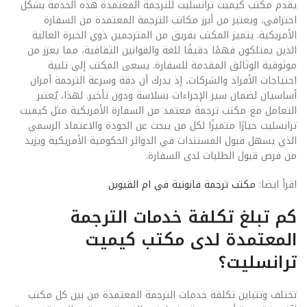
يقدم مكتب كيميت ترانسليت للترجمة المعتمدة هذه الخدمة بشكل
احترافي، ويعتبر من أبرز مكاتب الترجمة المعتمدة من السفارة
الأمريكية. يتميز المكتب بفريق من المترجمين ذوي الخبرة العالية
الذين يمتلكون فهمًا دقيقًا للغة والقوانين الثقافية، مما يعزز من
موثوقية الوثائق المقدمة للسفارة. يسعى المكتب إلى تلبية
احتياجات الأفراد والشركات، إذ يدرك أن دقة وسرعة الترجمة أمران
أساسيان لضمان سير الإجراءات بسلاسة ودون تأخير. لهذا، يُعتبر
التعامل مع مكتب ترجمة معتمد من السفارة الأمريكية مثل كيميت
ترانسليت خيارًا متميزًا لكل من يبحث عن الجودة والاعتماد الرسمي
الذي يسهل قبول المستندات في الدوائر الحكومية الأمريكية ويزيد
من فرص قبول الطلبات لدى السفارة.
اقرأ ايضا:
مكتب ترجمة قانونية في ام القيوين
كم تبلغ تكلفة خدمات الترجمة
المعتمدة لدى مكتب كيميت
ترانسليت؟
تختلف وتتباين تكلفة خدمات الترجمة المعتمدة من بين كل مكتب