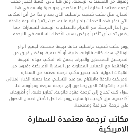
وغيرها من المستندات الرسمية، ومن هنا تأتي أهمية اختيار مكتب
ترجمة معتمد لسفارة أمريكا متخصص وذو خبرة واسعة في هذا
المجال، مثل مكتب كيميت ترانسليت الذي يعد واحدًا من أبرز المكاتب
التي توفر هذه الخدمات باحترافية عالية، حيث يتميز بالسرعة والدقة
في إنجاز الترجمة، مع الالتزام بالمتطلبات الرسمية للسفارات، مما
يضمن تجنب أي تأخير أو رفض بسبب الأخطاء الشائعة في الترجمة.
يوفر مكتب كيميت ترانسليت خدمة ترجمة معتمدة لجميع أنواع
الوثائق، سواء كانت قانونية، طبية، أو أكاديمية، وبفضل فريق من
المترجمين المعتمدين والخبراء، يضمن لك المكتب جودة الترجمة
وتوافقها مع المعايير المطلوبة من السفارة الأمريكية وغيرها من
الهيئات الدولية، كما يتميز مكتب ترجمة معتمد من السفارة
الامريكية بالدقة والالتزام بمواعيد التسليم، مما يجعله الخيار المثالي
للأفراد والشركات الذين يحتاجون إلى ترجمة سريعة وموثوقة، لذا،
سواء كنت تحتاج إلى ترجمة عقود قانونية، تقارير طبية، أو أطروحات
أكاديمية، فإن كيميت ترانسليت يوفر لك الحل الأمثل لضمان الحصول
على ترجمة احترافية ومعتمدة.
مكاتب ترجمة معتمدة للسفارة
الامريكية