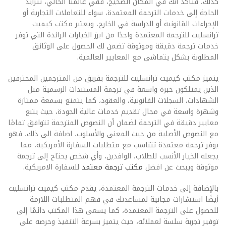
كذلك، فتأكد انك في المكان الصحيح، ففي عالمنا الحالي، تتزايد
الحاجة إلى خدمات الترجمة المعتمدة، سواء للتعاملات التجارية أو
الإجراءات القانونية أو الدراسة في الخارج، ويعتبر مكتب كيميت
ترانسليت للترجمة المعتمدة واحدًا من ابرز الخيارات الرائدة التي توفر
خدمات ترجمة دقيقة وموثوقة تضمن لك الحصول على الوثائق
المطلوبة بشكل يتماشى مع المعايير العالمية.
يتميز مكتب كيميت ترانسليت للترجمة بفريق من المترجمين المحترفين
الذين يمتلكون خبرة واسعة في ترجمة المستندات الرسمية مثل
الشهادات، السجلات القانونية، والعقود، كما يتمتع بسمعة ممتازة
وشهرة واسعة في مجال تقديم خدمات عالية الجودة، حيث يتبع
معايير دقيقة في الترجمة لضمان أن النصوص المترجمة تتوافق تمامًا
مع النصوص الأصلية من حيث المعنى والأسلوب، اضافة الى ذلك، فهو
يوفر ترجمة معتمدة تتناسب مع متطلبات السفارة الأمريكية، مما
يجعله الخيار الأنسب للطلاب، الوافدين، وأي شخص يحتاج إلى ترجمة
موثوقة ويبحث عن افضل
مكتب ترجمة معتمد
للسفارة الامريكية.
بالإضافة إلى خدمات الترجمة المعتمدة، يقدم مكتب كيميت ترانسليت
أيضًا استشارات مجانية لمساعدتك في فهم المتطلبات اللازمة
للحصول على الترجمة المعتمدة، كما يسعى هذا المكتب دائمًا إلى
توفير تجربة سلسة لعملائه، حيث يتميز بسرعة التنفيذ وحرصه على