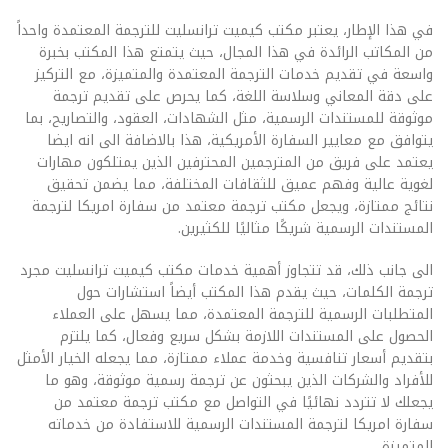
في هذا الإطار، يعتبر مكتب كيميت ترانسليت للترجمة المعتمدة واحداً
من المكاتب الرائدة في هذا المجال، حيث يتمتع هذا المكتب بخبرة
واسعة في تقديم خدمات الترجمة المعتمدة والمتميزة، مع التركيز
على دقة المعاني وسلاسة اللغة، كما يحرص على تقديم ترجمة
موثوقة للمستندات الرسمية، مثل الشهادات، العقود، والتصاريح، بما
يتوافق مع معايير السفارة الأمريكية، هذا بالاضافة الى انه ايضا
يعتمد على فريق من المترجمين المحترفين الذين يمتلكون مهارات
لغوية عالية وفهم عميق للثقافات المختلفة، مما يضمن تحقيق
نتائج ممتازة، ويجعل مكتب ترجمة معتمد من سفارة امريكا لترجمة
المستندات الرسمية شريكًا مثاليًا للكثيرين.
الى جانب ذلك، قد تتجاوز أهمية خدمات مكتب كيميت ترانسليت مجرد
ترجمة الكلمات، حيث يقدم هذا المكتب أيضاً استشارات حول
المتطلبات الرسمية للترجمة المعتمدة، مما يسهل على العملاء
الحصول على المستندات اللازمة بشكل سريع وفعال، كما يلتزم
بتقديم أسعار تنافسية وخدمة عملاء ممتازة، مما يجعله الخيار الأمثل
للأفراد والشركات الذين يبحثون عن ترجمة رسمية موثوقة، وهو ما
يجعلك لا تتردد نهائيًا في التواصل مع مكتب ترجمة معتمد من
سفارة امريكا لترجمة المستندات الرسمية للاستفادة من خدماته
المتميزة.