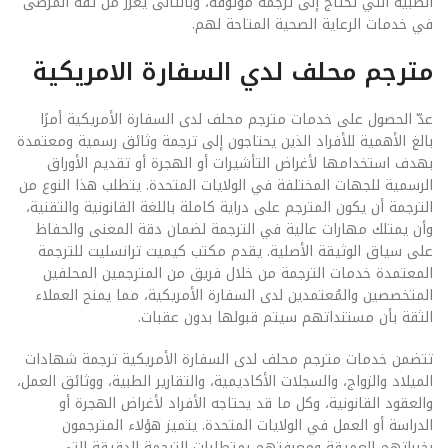
الطبية التي تحتاج إلى ترجمة موثوقة، وبالتالى يعزز من ثقة المرضى
في خدمات الرعاية الصحية المتاحة لهم.
مترجم محلف لدي السفارة الامريكية
عدّ الحصول على خدمات مترجم محلف لدى السفارة الأمريكية أمرًا
بالغ الأهمية للأفراد الذين يحتاجون إلى ترجمة وثائق رسمية ومعتمدة
بهدف استخدامها لأغراض التأشيرات أو الهجرة أو تقديم الأوراق
الرسمية للجهات المختلفة في الولايات المتحدة. يتطلب هذا النوع من
الترجمة أن يكون المترجم على دراية كاملة باللغة القانونية والتقنية،
وأن يمتلك مهارات عالية في الترجمة لضمان دقة المعنى والحفاظ
على سياق الوثيقة الأصلية. يقدم مكتب كيميت ترانسليت للترجمة
المعتمدة خدمات الترجمة من خلال فريق من المترجمين المحلفين
المتخصصين والمُعتمدين لدى السفارة الأمريكية، مما يمنح العملاء
الثقة بأن مستنداتهم سيتم قبولها بدون عقبات.
تتضمن خدمات مترجم محلف لدى السفارة الأمريكية ترجمة شهادات
الميلاد والزواج، والسجلات الأكاديمية، والتقارير الطبية، ووثائق العمل،
والعقود القانونية، وكل ما قد يحتاجه الأفراد لأغراض الهجرة أو
الدراسة أو العمل في الولايات المتحدة. يتميز هؤلاء المترجمون
بخبراتهم العميقة ومعرفتهم بمتطلبات الترجمة الدقيقة التي