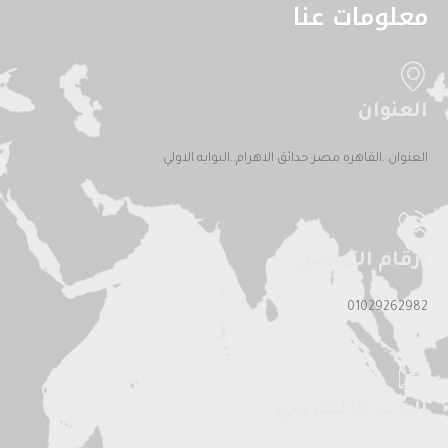
معلومات عنا
العنوان
العنوان .القاهره مصر حدائق الاهرام..البوابه الاولي
أرقام التواصل
01029262982
البريد الالكتروني