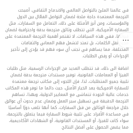
في عالمنا الملئ بالتواصل العالمي والاندماج الثقافي، أصبحت
الترجمة المعتمدة حاجة ملحة لضمان التواصل الفعّال بين الدول
والمؤسسات، ومن أبرز الأمثلة على ذلك، التعامل مع السفارات، مثل
السفارة الأمريكية، التي تتطلب وثائق مترجمة بدقة واحترافية لضمان
قبولها، ففي هذه السياقات، لا تقتصر أهمية الترجمة المعتمدة على
مجرد نقل الكلمات، بل تمتد لتشمل فهم المعاني والثقافات
المختلفة، مما يساهم في تجنب أي سوء فهم قد يؤدي إلى تأخير
الإجراءات أو رفض الطلبات.
اضافة الى ذلك، قد تتطلب العديد من الإجراءات الرسمية، مثل طلبات
الفيزا أو المعاملات القانونية، توفير مستندات مترجمة بدقة لضمان
تلبية جميع المتطلبات، لذا، فإن اللجوء إلى مكاتب ترجمة معتمدة
للسفارة الامريكية يعد الخيار الأمثل، حيث دائما ما توفر هذه المكاتب
خدمات عالية الجودة تتماشى مع المعايير الدولية، وبهذا، تساهم
الترجمة الدقيقة في تسهيل سير العمل وضمان عدم حدوث أي عوائق
خلال مراجعة الوثائق من قبل السفارات، كما أنها تلعب دورًا أساسيًا
في مساعدة الأفراد على تلبية شروط السفارة فيما يتعلق بالترجمة،
سواء كانت للفيزا، أو المستندات القانونية، أو الشهادات الأكاديمية،
مما يضمن الحصول على أفضل النتائج.