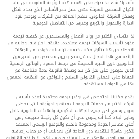
فأنت بلا شك قد تدرك مدى اهمية هذه الوثيقة القانونية في بناء
الكيان الحقيقي للشركة فهى تمثل حجر الأساس الذي يحدد شكل
وهيكل الشركة القانونى، ينظم العلاقة بين الشركاء، ويوضح بنود
الادارة والتمويل والتوزيع وغيرها من التفاصيل الجوهرية.
لذا يتساءل الكثير من رواد الأعمال والمستثمرين عن كيفية ترجمة
عقود تأسيس الشركات ترجمة معتمدة، دقيقة، احترافية، وخالية من
الاخطاء من هنا يتألق مكتب كيميت ترانسليت كواحد من الجهات
الرائدة في هذا المجال حيث يتمتع بفريق متخصص من المترجمين
القانونيين ذوي الخبرة العميقة في ترجمة العقود والوثائق الرسمية
الذين يحرصون على نقل كل بند وصيغة قانونية بدقة متناهية مع
الحفاظ على المعنى القانوني السليم والتوافق مع الأنظمة المعمول
بها في الدولة المستهدفة.
يقدم مكتبنا المتخصص في توفير ترجمة معتمدة لعقد تأسيس
شركة الكثير من خدمات الترجمة الدقيقة والموثوقة التى تحظى
بقبول رسمي لدى جميع الجهات الحكومية والهيئات القانونية داخل
وخارج البلاد كما أنه يحرص على أن تكون كل وثيقة مترجمة وفق
أعلى معايير الجودة ومدعومة بالختم والتوقيع الرسمي المعتمد
لتكون جاهزة للتقديم دون الحاجة لأي تعديلات أو مراجعات إضافية
مما يوفر الوقت والجهد على العملاء ويضمن لهم الانطلاقة القانونية