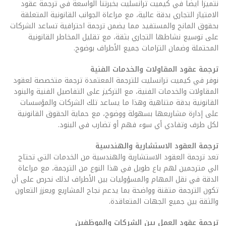
نتميزا ايضا في كيميت ترانسليت بخبرتنا الواسعة في ترجمة عقود
الامتياز التجاري بدقة عالية، مع مراعاة الجوانب القانونية المتعلقة
بحقوق المانح والمستفيد مما يضمن ترجمة احترافية تساعد الشركات
على توسيع نشاطها التجاري بثقة، مع تقليل المخاطر القانونية
المحتملة وضمان التزامات جميع الأطراف بوضوح.
ترجمة عقود المقاولات والخدمات الفنية
نوفر في كيميت ترانسليت للترجمة المعتمدة ترجمة متخصصة لعقود
المقاولات والخدمات الفنية، مع التركيز على التفاصيل الفنية والبنود
القانونية بدقة متناهية وهذا ما يساعد تلك الشركات والمؤسسات
على إدارة مشاريعها بسهولة ووضوح، مع حماية الحقوق القانونية
لكل طرف وتفادي أي سوء فهم أو تضارب في البنود.
ترجمة العقود الاستشارية والهندسية
تعد ترجمة العقود الاستشارية والهندسية من الخدمات التي تحتاج
الي مترجمين لهم باع طويل في هذا النوع من الترجمة، مع مراعاة
الدقة في نقل المهام والمسؤوليات بين الأطراف لذلك نحرص على أن
تكون الترجمة متقنة وواضحة بما يدعم نجاح المشاريع ويعزز التعاون
والثقة بين جميع الجهات المتعاقدة.
ترجمة عقود العمل بين الشركات والموظفين