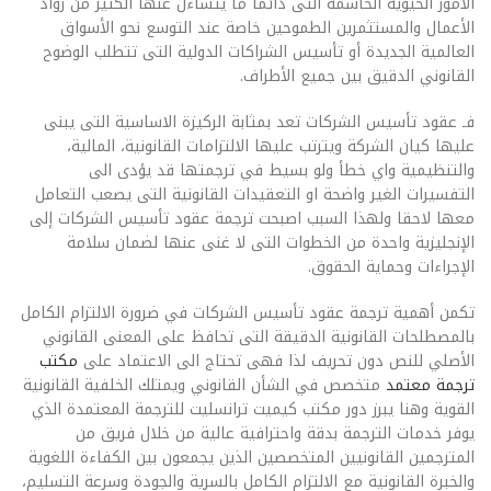
الأمور الحيوية الحاسمة التى دائما ما يتساءل عنها الكثير من رواد
الأعمال والمستثمرين الطموحين خاصة عند التوسع نحو الأسواق
العالمية الجديدة أو تأسيس الشراكات الدولية التى تتطلب الوضوح
القانوني الدقيق بين جميع الأطراف.
فـ عقود تأسيس الشركات تعد بمثابة الركيزة الاساسية التى يبنى
عليها كيان الشركة ويترتب عليها الالتزامات القانونية، المالية،
والتنظيمية واي خطأ ولو بسيط في ترجمتها قد يؤدى الى
التفسيرات الغير واضحة او التعقيدات القانونية التى يصعب التعامل
معها لاحقا ولهذا السبب اصبحت ترجمة عقود تأسيس الشركات إلى
الإنجليزية واحدة من الخطوات التى لا غنى عنها لضمان سلامة
الإجراءات وحماية الحقوق.
تكمن أهمية ترجمة عقود تأسيس الشركات في ضرورة الالتزام الكامل
بالمصطلحات القانونية الدقيقة التى تحافظ على المعنى القانوني
الأصلي للنص دون تحريف لذا فهى تحتاج الى الاعتماد على
مكتب
ترجمة معتمد
متخصص في الشأن القانوني ويمتلك الخلفية القانونية
القوية وهنا يبرز دور مكتب كيميت ترانسليت للترجمة المعتمدة الذي
يوفر خدمات الترجمة بدقة واحترافية عالية من خلال فريق من
المترجمين القانونيين المتخصصين الذين يجمعون بين الكفاءة اللغوية
والخبرة القانونية مع الالتزام الكامل بالسرية والجودة وسرعة التسليم،