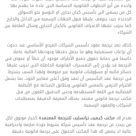
واحدة من أبرز الخطوات القانونية الحساسة التى عادة ما يهتم بها
كل من يسعى الى تأسيس كيان تجارى او التوسع نحو الاسواق
الجديدة حيث يتوقف عليها قبول الجهات الرسمية في الداخل والخارج
كما يترتب عليها الاعتراف القانونى بالكيان التجاري وشكل العلاقة بين
الشركاء
كذلك تعد ترجمة عقود تأسيس الشركات المرجع الأساسي عند حدوث
أي نزاعات مستقبلية وهو ما يجعل دقتها وجودتها العالية عاملا
حاسما في حماية حقوق جميع الأطراف فوجود أي خطأ أو غموض في
الترجمة قد يؤدي إلى التفسيرات القانونية الخاطئة التى تترتب عليها
خسائر مالية أو مسؤوليات قانونية غير متوقعة ولهذا السبب يشترط
في ترجمة عقد التأسيس أن تنفذ وفق أعلى معايير الجود، بما يشمل
الالتزام الحرفي بالمعنى القانوني وتطابق الصياغة مع الأنظمة
القضائية في اللغة المستهدفة وحتى التدقيق اللغوى من قبل
مكتب ترجمة قانوني معتمد يمتلك المعرفة الدقيقة بمصطلحات
الشركات والعقود الرسمية.
نقدم لك
مكتب كيميت ترانسليت للترجمة المعتمدة
كخيار موثوق لكل
من يبحث عن ترجمة عقد تأسيس شركة بشروط جودة صارمة واحترافية
عالية اذ يضمن لك هذا المكتب الحصول على ترجمة قانونية دقيقة