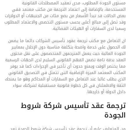
مستوى الجودة المطلوب، مدى تعقيد المصطلحات القانونية
المستخدمة، بالإضافة إلى اعتماد الترجمة من مكتب معتمد ففي
بعض الحالات قد تبدأ الأسعار من بضع مئات من الجنيهات أو الدولارات
وقد تصل إلى مبالغ أعلى بحسب مستوى التخصص والاعتماد المطلوب
رسميا لدى السفارات أو الهيئات القضائية.
ان التعامل مع مكتب ترجمة عقود تأسيس الشركات دائما ما يضمن
لك الحصول على خدمة واضحة بتكلفة مناسبة دون الإخلال بمعايير
الجودة العالية حيث يعمل المترجمون المتخصصون على نقل محتوى
العقد بدقة تامة تضمن الفهم القانوني السليم لدى الجهات الرسمية
مما يختصر الوقت ويمنع حدوث أي تأخير في الإجراءات كما قد يوفر
المكتب المعتمد الميزة الإضافية التى تتمثل في التصديق القانوني
الذي يطلب غالبا عند التعامل مع السفارات أو المحاكم وهو ما يمنحك
الثقة والاطمئنان في كل خطوة قانونية مستقبلية لشركتك سواء
داخل الدولة أو خارجها.
ترجمة عقد تأسيس شركة شروط
الجودة
من المتعارف عليه أن ترجمة عقد تأسيس شركة شروط الجودة تعد